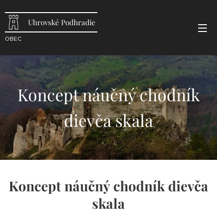
Uhrovské Podhradie
OBEC
Koncept náučný chodník
dievča skala
Koncept náučný chodník dievča
skala